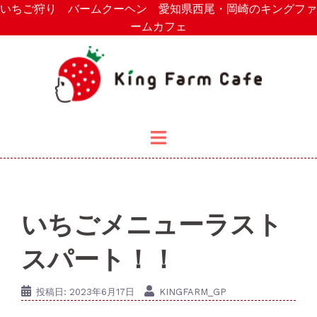
いちご狩り バームクーヘン 愛知県西尾・岡崎のキングファ
コ
ームカフェ
ン
テ
ン
ツ
へ
ス
キ
ッ
プ
いちごメニューラスト
スパート！！
投稿日:
2023年6月17日
KINGFARM_GP