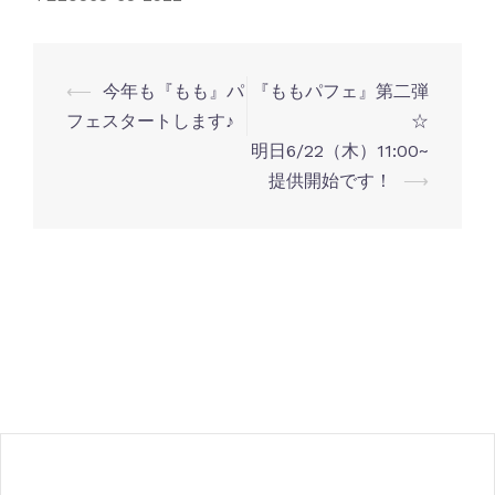
⟵
今年も『もも』パ
『ももパフェ』第二弾
投
フェスタートします♪
☆
稿
明日6/22（木）11:00~
ナ
提供開始です！
⟶
ビ
ゲ
ー
シ
ョ
ン