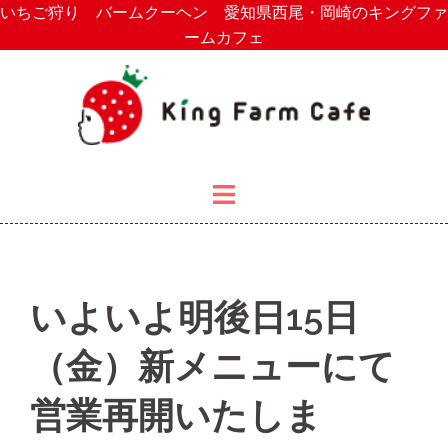
いちご狩り バームクーヘン 愛知県西尾・岡崎のキングファ
コ
ームカフェ
ン
テ
ン
ツ
へ
ス
キ
ッ
プ
いよいよ明後日15日
（金）新メニューにて
営業再開いたしま