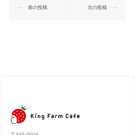
⟵
前の投稿
次の投稿
⟶
投
稿
ナ
ビ
ゲ
ー
シ
ョ
ン
〒445-0004